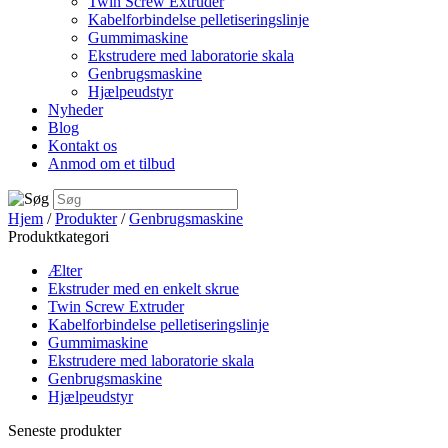
Twin Screw Extruder
Kabelforbindelse pelletiseringslinje
Gummimaskine
Ekstrudere med laboratorie skala
Genbrugsmaskine
Hjælpeudstyr
Nyheder
Blog
Kontakt os
Anmod om et tilbud
Hjem
/
Produkter
/
Genbrugsmaskine
Produktkategori
Ælter
Ekstruder med en enkelt skrue
Twin Screw Extruder
Kabelforbindelse pelletiseringslinje
Gummimaskine
Ekstrudere med laboratorie skala
Genbrugsmaskine
Hjælpeudstyr
Seneste produkter