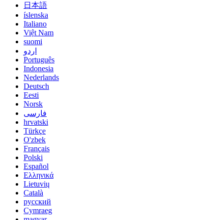
日本語
íslenska
Italiano
Việt Nam
suomi
اردو
Português
Indonesia
Nederlands
Deutsch
Eesti
Norsk
فارسی
hrvatski
Türkçe
O'zbek
Français
Polski
Español
Ελληνικά
Lietuvių
Català
русский
Cymraeg
magyar