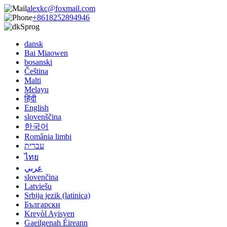
alexkc@foxmail.com
+8618252894946
Sprog
dansk
Bai Miaowen
bosanski
Čeština
Malti
Melayu
हिंदी
English
slovenščina
한국어
România limbi
עברית
ไทย
عربي
slovenčina
Latviešu
Srbija jezik (latinica)
Български
Kreyòl Ayisyen
Gaeilgenah Éireann